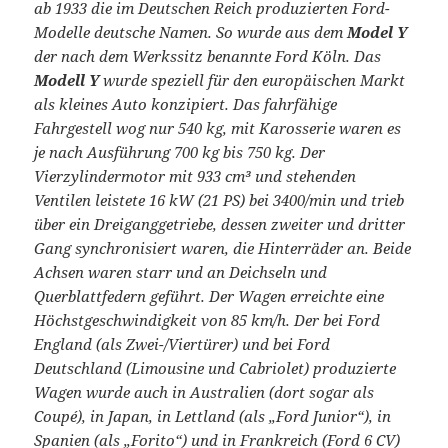
ab 1933 die im Deutschen Reich produzierten Ford-
Modelle deutsche Namen. So wurde aus dem
Model Y
der nach dem Werkssitz benannte Ford Köln. Das
Modell Y
wurde speziell für den europäischen Markt
als kleines Auto konzipiert. Das fahrfähige
Fahrgestell wog nur 540 kg, mit Karosserie waren es
je nach Ausführung 700 kg bis 750 kg. Der
Vierzylindermotor mit 933 cm³ und stehenden
Ventilen leistete 16 kW (21 PS) bei 3400/min und trieb
über ein Dreiganggetriebe, dessen zweiter und dritter
Gang synchronisiert waren, die Hinterräder an. Beide
Achsen waren starr und an Deichseln und
Querblattfedern geführt. Der Wagen erreichte eine
Höchstgeschwindigkeit von 85 km/h. Der bei Ford
England (als Zwei-/Viertürer) und bei Ford
Deutschland (Limousine und Cabriolet) produzierte
Wagen wurde auch in Australien (dort sogar als
Coupé), in Japan, in Lettland (als „Ford Junior“), in
Spanien (als „Forito“) und in Frankreich (Ford 6 CV)