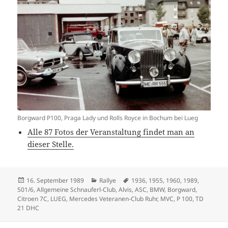
Borgward P100, Praga Lady und Rolls Royce in Bochum bei Lueg
Alle 87 Fotos der Veranstaltung findet man an
dieser Stelle.
Veröffentlicht
Kategorien
Schlagwörter
16. September 1989
Rallye
1936
,
1955
,
1960
,
1989
,
am
501/6
,
Allgemeine Schnauferl-Club
,
Alvis
,
ASC
,
BMW
,
Borgward
,
Citroen 7C
,
LUEG
,
Mercedes Veteranen-Club Ruhr
,
MVC
,
P 100
,
TD
21 DHC