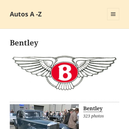
Autos A -Z
MENÜ
UND
WIDGETS
Bentley
Bentley
323 photos