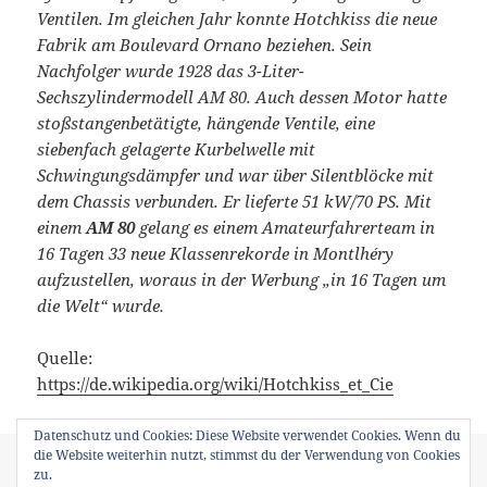
Ventilen. Im gleichen Jahr konnte Hotchkiss die neue
Fabrik am Boulevard Ornano beziehen. Sein
Nachfolger wurde 1928 das 3-Liter-
Sechszylindermodell AM 80. Auch dessen Motor hatte
stoßstangenbetätigte, hängende Ventile, eine
siebenfach gelagerte Kurbelwelle mit
Schwingungsdämpfer und war über Silentblöcke mit
dem Chassis verbunden. Er lieferte 51 kW/70 PS. Mit
einem
AM 80
gelang es einem Amateurfahrerteam in
16 Tagen 33 neue Klassenrekorde in Montlhéry
aufzustellen, woraus in der Werbung „in 16 Tagen um
die Welt“ wurde.
Quelle:
https://de.wikipedia.org/wiki/Hotchkiss_et_Cie
Datenschutz und Cookies: Diese Website verwendet Cookies. Wenn du
die Website weiterhin nutzt, stimmst du der Verwendung von Cookies
Veröffentlicht
Kategorien
Schlagwörter
2. April 2009
Techno Classica
2009
,
BMW R 10
,
zu.
am
Borgward Hansa 1800
,
Brush Einzylinder 1910
,
Ford Taunus 12m
,