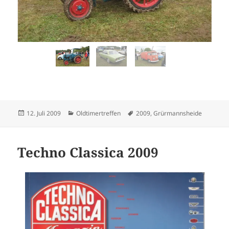
Veröffentlicht
Kategorien
Schlagwörter
12. Juli 2009
Oldtimertreffen
2009
,
Grürmannsheide
am
Techno Classica 2009