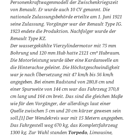
Personenkraftwagenmodell der Zwischenkriegszeit
von Renault. Er wurde auch 10 CV genannt. Die
nationale Zulassungsbehörde erteilte am 1. Juni 1921
seine Zulassung. Vorgänger war der Renault Type IG.
1923 endete die Produktion. Nachfolger wurde der
Renault Type KZ.
Der wassergekühlte Vierzylindermotor mit 75 mm
Bohrung und 120 mm Hub hatte 2121 cm³ Hubraum.
Die Motorleistung wurde über eine Kardanwelle an
die Hinterachse geleitet. Die Höchstgeschwindigkeit
war je nach Übersetzung mit 47 km/h bis 56 km/h
angegeben. Bei einem Radstand von 280,8 cm und
einer Spurweite von 144 cm war das Fahrzeug 370,8
cm lang und 164 cm breit. Das sind die gleichen Maße
wie für den Vorgänger, der allerdings laut einer
Quelle zwischen 5 cm und 20 cm kürzer gewesen sein
soll.[1] Der Wendekreis war mit 15 Metern angegeben.
Das Fahrgestell wog 670 kg, das Komplettfahrzeug
1300 kg. Zur Wahl standen
Torpedo
, Limousine,