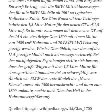
sich aber in einem auffallenden Punkt vom Borgward-
Entwurf: Er trug – wie die BMW-Mittelklassewagen –
den für alle BMW-Modelle ab 1961 so typischen
Hofmeister-Knick. Der Glas-Konstrukteur Ischinger
bohrte den 1,3-Liter-Motor für den neuen GT auf 1,5
Liter auf. So konnte zusammen mit dem neuen GT auf
der IAA ein viertüriger Glas 1500 mit einem Motor
von 1489 cm³ Hubraum und 70 PS (51 kW) Leistung
gezeigt werden. Wie bei Glas üblich, war das auf der
IAA gezeigte Modell noch keineswegs serienreif. Bei
den nachfolgenden Erprobungen stellte sich heraus,
dass der große Wagen mit dem 1,5-Liter-Motor für
eine sportliche Limousine viel zu schwerfällig war.
Ähnlich wie BMW das erste Modell der „Neuen
Klasse“ zuerst als 1500 herausbrachte und dann zum
1800 umbaute, suchte auch Glas das Heil in der
Hubraumvergrößerung.
Quelle:
https://de.wikipedia.org/wiki/Glas_1700