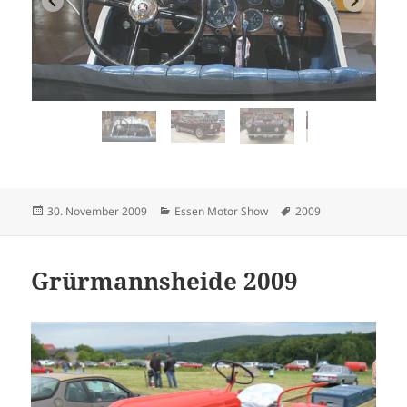
…
Veröffentlicht
Kategorien
Schlagwörter
30. November 2009
Essen Motor Show
2009
am
Grürmannsheide 2009