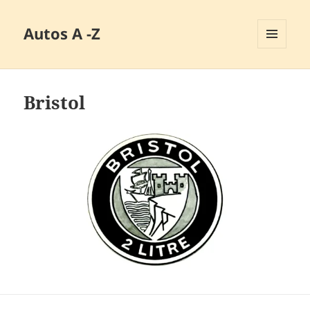
Autos A -Z
MENÜ
UND
WIDGETS
Bristol