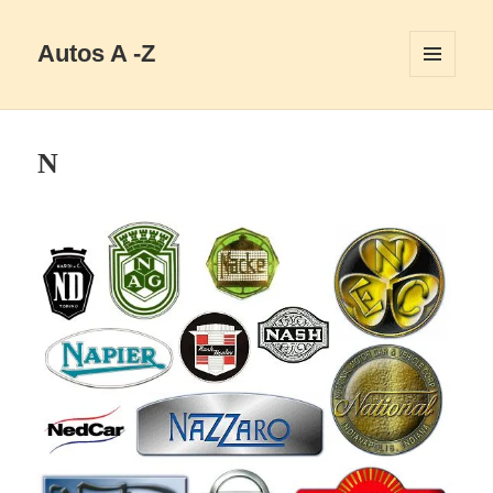
Autos A -Z
MENÜ
UND
WIDGETS
N