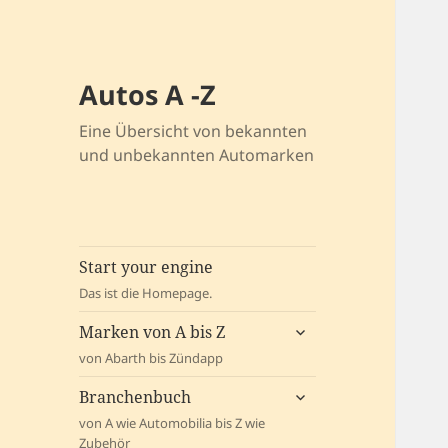
Autos A -Z
Eine Übersicht von bekannten
und unbekannten Automarken
Start your engine
Das ist die Homepage.
untermenü
Marken von A bis Z
öffnen
von Abarth bis Zündapp
untermenü
Branchenbuch
öffnen
von A wie Automobilia bis Z wie
Zubehör