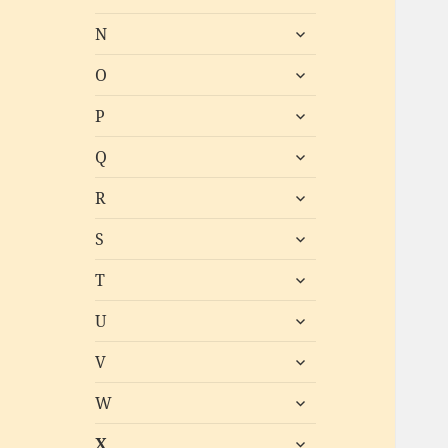
öffnen
untermenü
N
öffnen
untermenü
O
öffnen
untermenü
P
öffnen
untermenü
Q
öffnen
untermenü
R
öffnen
untermenü
S
öffnen
untermenü
T
öffnen
untermenü
U
öffnen
untermenü
V
öffnen
untermenü
W
öffnen
untermenü
X