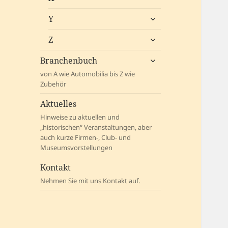
öffnen
untermenü
Y
öffnen
untermenü
Z
öffnen
untermenü
Branchenbuch
öffnen
von A wie Automobilia bis Z wie
Zubehör
Aktuelles
Hinweise zu aktuellen und
„historischen“ Veranstaltungen, aber
auch kurze Firmen-, Club- und
Museumsvorstellungen
Kontakt
Nehmen Sie mit uns Kontakt auf.