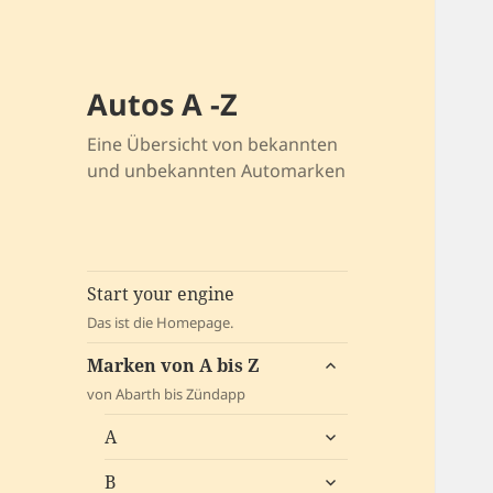
Autos A -Z
Eine Übersicht von bekannten
und unbekannten Automarken
Start your engine
Das ist die Homepage.
untermenü
Marken von A bis Z
öffnen
von Abarth bis Zündapp
untermenü
A
öffnen
untermenü
B