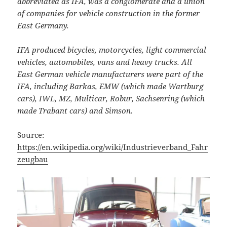
abbreviated as IFA, was a conglomerate and a union
of companies for vehicle construction in the former
East Germany.
IFA produced bicycles, motorcycles, light commercial
vehicles, automobiles, vans and heavy trucks. All
East German vehicle manufacturers were part of the
IFA, including Barkas, EMW (which made Wartburg
cars), IWL, MZ, Multicar, Robur, Sachsenring (which
made Trabant cars) and Simson.
Source:
https://en.wikipedia.org/wiki/Industrieverband_Fahr
zeugbau