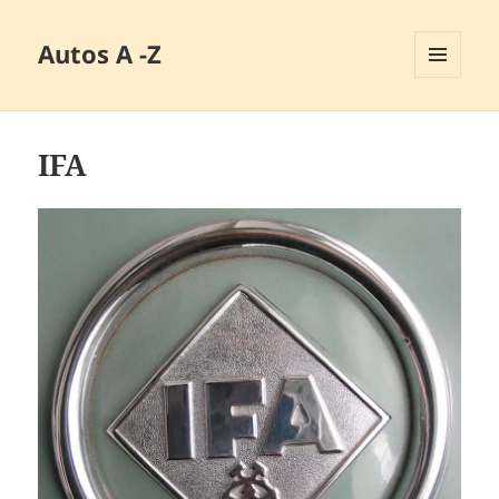
Autos A -Z
MENÜ
UND
WIDGETS
IFA