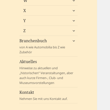
W
öffnen
untermenü
X
öffnen
untermenü
Y
öffnen
untermenü
Z
öffnen
untermenü
Branchenbuch
öffnen
von A wie Automobilia bis Z wie
Zubehör
Aktuelles
Hinweise zu aktuellen und
„historischen“ Veranstaltungen, aber
auch kurze Firmen-, Club- und
Museumsvorstellungen
Kontakt
Nehmen Sie mit uns Kontakt auf.