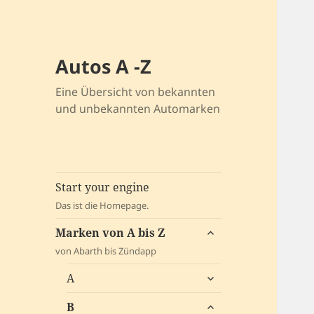
Autos A -Z
Eine Übersicht von bekannten
und unbekannten Automarken
Start your engine
Das ist die Homepage.
untermenü
Marken von A bis Z
öffnen
von Abarth bis Zündapp
untermenü
A
öffnen
untermenü
B