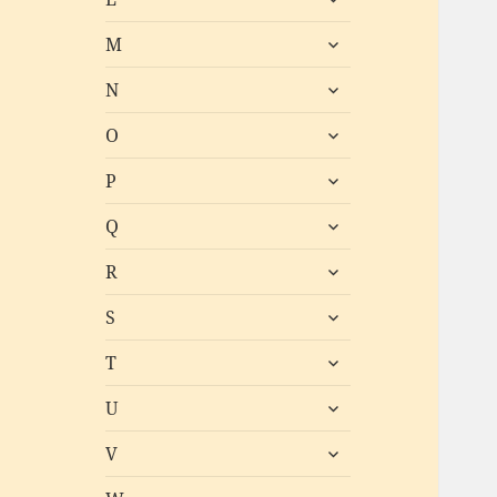
öffnen
untermenü
M
öffnen
untermenü
N
öffnen
untermenü
O
öffnen
untermenü
P
öffnen
untermenü
Q
öffnen
untermenü
R
öffnen
untermenü
S
öffnen
untermenü
T
öffnen
untermenü
U
öffnen
untermenü
V
öffnen
untermenü