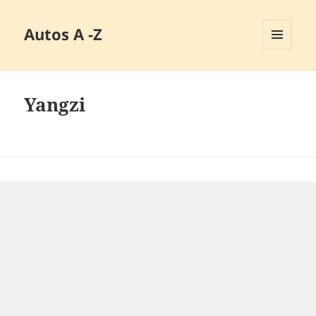
Autos A -Z
MENÜ
UND
WIDGETS
Yangzi