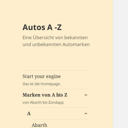
Autos A -Z
Eine Übersicht von bekannten
und unbekannten Automarken
Start your engine
Das ist die Homepage.
untermenü
Marken von A bis Z
öffnen
von Abarth bis Zündapp
untermenü
A
öffnen
Abarth