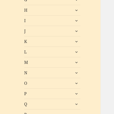
öffnen
untermenü
H
öffnen
untermenü
I
öffnen
untermenü
J
öffnen
untermenü
K
öffnen
untermenü
L
öffnen
untermenü
M
öffnen
untermenü
N
öffnen
untermenü
O
öffnen
untermenü
P
öffnen
untermenü
Q
öffnen
untermenü