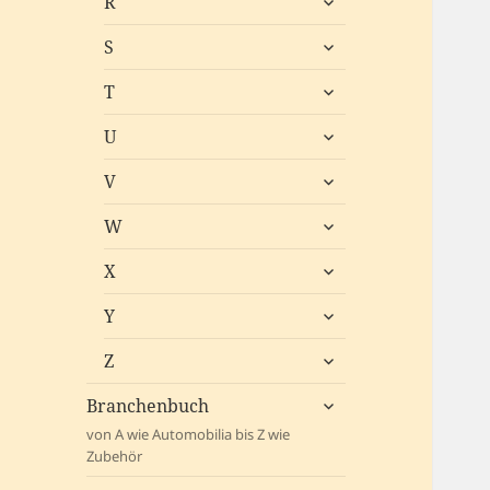
R
öffnen
untermenü
S
öffnen
untermenü
T
öffnen
untermenü
U
öffnen
untermenü
V
öffnen
untermenü
W
öffnen
untermenü
X
öffnen
untermenü
Y
öffnen
untermenü
Z
öffnen
untermenü
Branchenbuch
öffnen
von A wie Automobilia bis Z wie
Zubehör