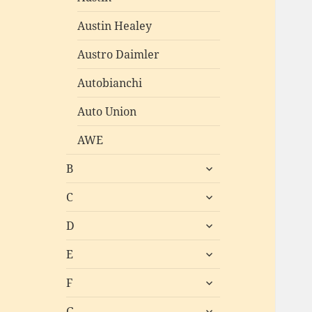
Austin Healey
Austro Daimler
Autobianchi
Auto Union
AWE
untermenü
B
öffnen
untermenü
C
öffnen
untermenü
D
öffnen
untermenü
E
öffnen
untermenü
F
öffnen
untermenü
G