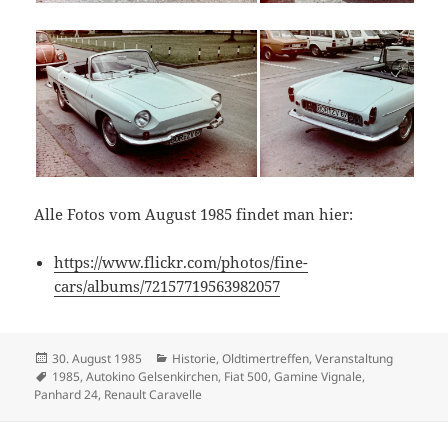
Alle Fotos vom August 1985 findet man hier:
https://www.flickr.com/photos/fine-
cars/albums/72157719563982057
Veröffentlicht
Kategorien
30. August 1985
Historie
,
Oldtimertreffen
,
Veranstaltung
am
Schlagwörter
1985
,
Autokino Gelsenkirchen
,
Fiat 500
,
Gamine Vignale
,
Panhard 24
,
Renault Caravelle