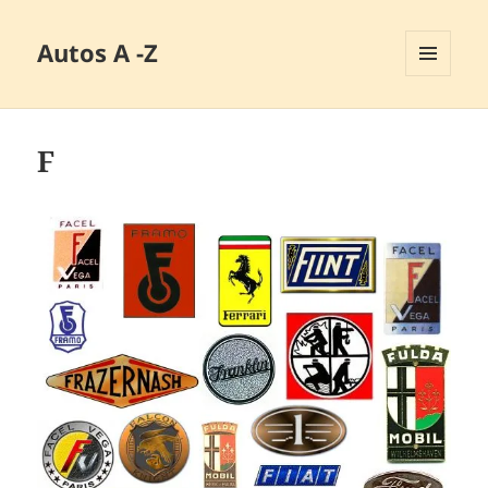
Autos A -Z
MENÜ
UND
WIDGETS
F