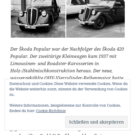
Der Škoda Popular war der Nachfolger des Škoda 420
Popular. Der zweitürige Kleinwagen kam 1937 mit
Limousinen- und Roadster-Karosserien in
Holz-/Stahlmischkonstruktion heraus. Der neue,
wassergekühlte OHV-Vierzylinder-Reihenmotor hatte
Datenschutz und Cookies: Diese Website verwendet Cookies. Wenn du
einen Hubraum von 995 cm³ und eine Leistung von 20
die Website weiterhin nutzt, stimmst du der Verwendung von Cookies
kW (27 PS). Er beschleunigte das 470–800 kg schwere
zu.
Fahrzeug bis auf 100 km/h. Über die Kardanwelle und
Weitere Informationen, beispielsweise zur Kontrolle von Cookies,
das an der Hinterachse angeflanschte Getriebe
findest du hier:
Cookie-Richtlinie
(Transaxle-Bauweise) wurde die Antriebskraft an die
Hinterräder weitergeleitet. Der vorne und hinten
gegabelte Skelettrahmen des Wagens bestand aus