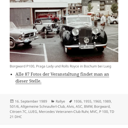
Borgward P100, Praga Lady und Rolls Royce in Bochum bei Lueg
Alle 87 Fotos der Veranstaltung findet man an
dieser Stelle.
Veröffentlicht
Kategorien
Schlagwörter
16. September 1989
Rallye
1936
,
1955
,
1960
,
1989
,
am
501/6
,
Allgemeine Schnauferl-Club
,
Alvis
,
ASC
,
BMW
,
Borgward
,
Citroen 7C
,
LUEG
,
Mercedes Veteranen-Club Ruhr
,
MVC
,
P 100
,
TD
21 DHC