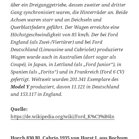
über ein Dreiganggetriebe, dessen zweiter und dritter
Gang synchronisiert waren, die Hinterräder an. Beide
Achsen waren starr und an Deichseln und
Querblattfedern geführt. Der Wagen erreichte eine
Höchstgeschwindigkeit von 85 km/h. Der bei Ford
England (als Zwei-/Viertürer) und bei Ford
Deutschland (Limousine und Cabriolet) produzierte
Wagen wurde auch in Australien (dort sogar als
Coupé), in Japan, in Lettland (als „Ford Junior“), in
Spanien (als „Forito“) und in Frankreich (Ford 6 CV)
gefertigt. Weltweit wurden 201.341 Exemplare des
Model Y
produziert, davon 11.121 in Deutschland
und 153.117 in England.
Quelle:
https://de.wikipedia.org/wiki/Ford_K%C3%B6ln
Horch 830 BL Cabrio 1935 von Horst J. aus Bochum