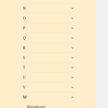
öffnen
untermenü
N
öffnen
untermenü
O
öffnen
untermenü
P
öffnen
untermenü
Q
öffnen
untermenü
R
öffnen
untermenü
S
öffnen
untermenü
T
öffnen
untermenü
U
öffnen
untermenü
V
öffnen
untermenü
W
öffnen
Wanderer