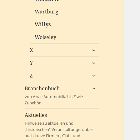
Wartburg
Willys
Wolseley
untermenü
X
öffnen
untermenü
Y
öffnen
untermenü
Z
öffnen
untermenü
Branchenbuch
öffnen
von A wie Automobilia bis Z wie
Zubehör
Aktuelles
Hinweise zu aktuellen und
„historischen“ Veranstaltungen, aber
auch kurze Firmen-, Club- und