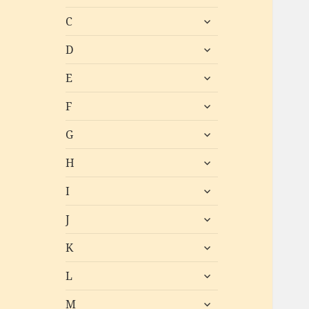
öffnen
untermenü
C
öffnen
untermenü
D
öffnen
untermenü
E
öffnen
untermenü
F
öffnen
untermenü
G
öffnen
untermenü
H
öffnen
untermenü
I
öffnen
untermenü
J
öffnen
untermenü
K
öffnen
untermenü
L
öffnen
untermenü
M