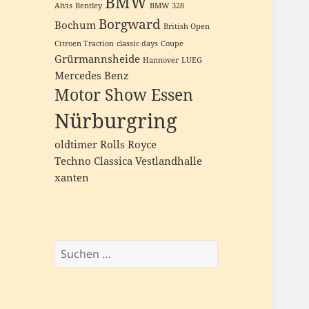
BMW
Alvis
Bentley
BMW 328
Borgward
Bochum
British Open
Citroen Traction
classic days
Coupe
Grürmannsheide
Hannover
LUEG
Mercedes Benz
Motor Show Essen
Nürburgring
oldtimer
Rolls Royce
Techno Classica
Vestlandhalle
xanten
Suchen
nach: