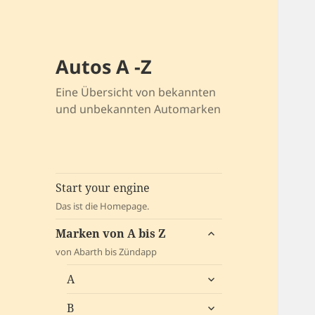
Autos A -Z
Eine Übersicht von bekannten
und unbekannten Automarken
Start your engine
Das ist die Homepage.
untermenü
Marken von A bis Z
öffnen
von Abarth bis Zündapp
untermenü
A
öffnen
untermenü
B