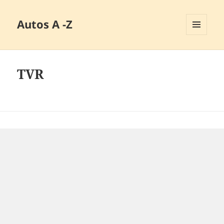
Autos A -Z
MENÜ
UND
WIDGETS
TVR