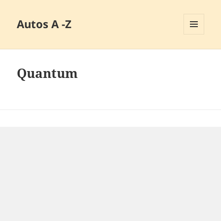
Autos A -Z
MENÜ
UND
WIDGETS
Quantum