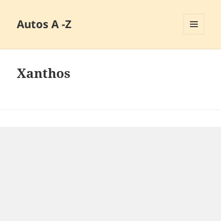
Autos A -Z
MENÜ
UND
WIDGETS
Xanthos