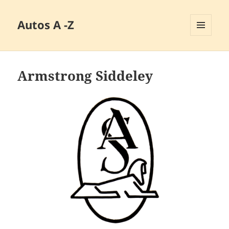
Autos A -Z
MENÜ
UND
WIDGETS
Armstrong Siddeley