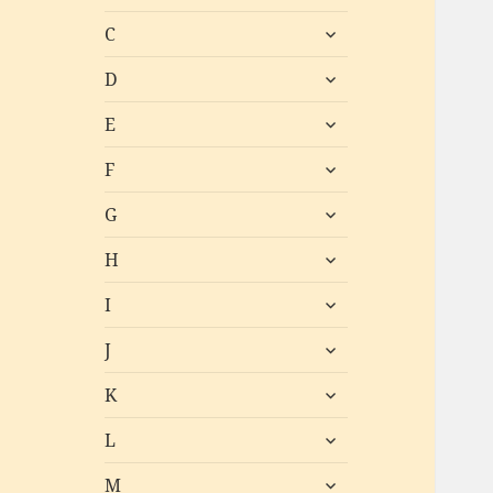
öffnen
untermenü
C
öffnen
untermenü
D
öffnen
untermenü
E
öffnen
untermenü
F
öffnen
untermenü
G
öffnen
untermenü
H
öffnen
untermenü
I
öffnen
untermenü
J
öffnen
untermenü
K
öffnen
untermenü
L
öffnen
untermenü
M