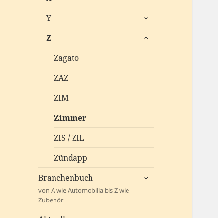
öffnen
untermenü
Y
öffnen
untermenü
Z
öffnen
Zagato
ZAZ
ZIM
Zimmer
ZIS / ZIL
Zündapp
untermenü
Branchenbuch
öffnen
von A wie Automobilia bis Z wie
Zubehör