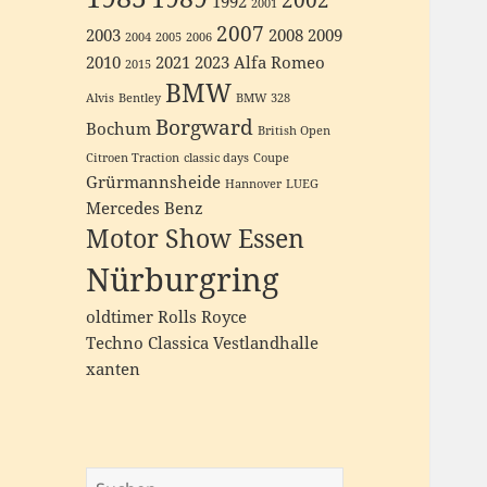
1992
2001
2007
2003
2008
2009
2004
2005
2006
2010
2021
2023
Alfa Romeo
2015
BMW
Alvis
Bentley
BMW 328
Borgward
Bochum
British Open
Citroen Traction
classic days
Coupe
Grürmannsheide
Hannover
LUEG
Mercedes Benz
Motor Show Essen
Nürburgring
oldtimer
Rolls Royce
Techno Classica
Vestlandhalle
xanten
Suchen