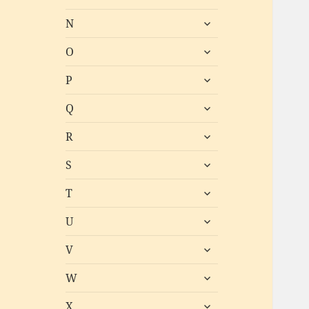
öffnen
untermenü
N
öffnen
untermenü
O
öffnen
untermenü
P
öffnen
untermenü
Q
öffnen
untermenü
R
öffnen
untermenü
S
öffnen
untermenü
T
öffnen
untermenü
U
öffnen
untermenü
V
öffnen
untermenü
W
öffnen
untermenü
X