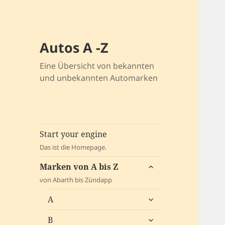
Autos A -Z
Eine Übersicht von bekannten
und unbekannten Automarken
Start your engine
Das ist die Homepage.
untermenü
Marken von A bis Z
öffnen
von Abarth bis Zündapp
untermenü
A
öffnen
untermenü
B