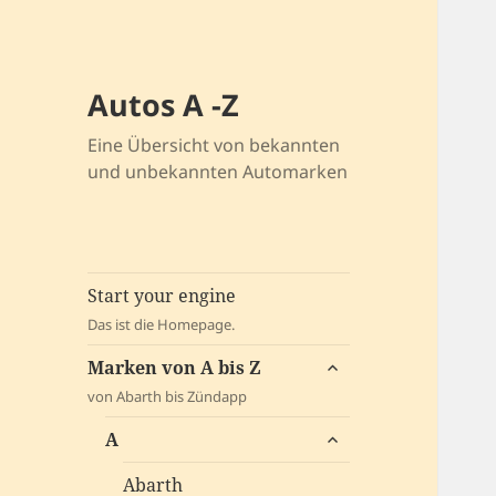
Autos A -Z
Eine Übersicht von bekannten
und unbekannten Automarken
Start your engine
Das ist die Homepage.
untermenü
Marken von A bis Z
öffnen
von Abarth bis Zündapp
untermenü
A
öffnen
Abarth