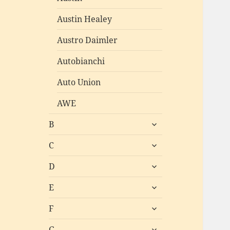
Austin Healey
Austro Daimler
Autobianchi
Auto Union
AWE
untermenü
B
öffnen
untermenü
C
öffnen
untermenü
D
öffnen
untermenü
E
öffnen
untermenü
F
öffnen
untermenü
G