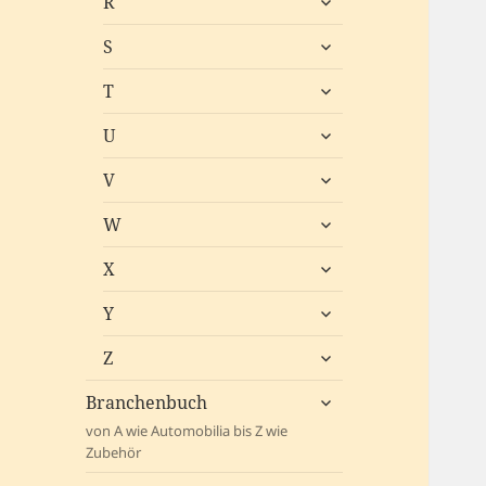
R
öffnen
untermenü
S
öffnen
untermenü
T
öffnen
untermenü
U
öffnen
untermenü
V
öffnen
untermenü
W
öffnen
untermenü
X
öffnen
untermenü
Y
öffnen
untermenü
Z
öffnen
untermenü
Branchenbuch
öffnen
von A wie Automobilia bis Z wie
Zubehör