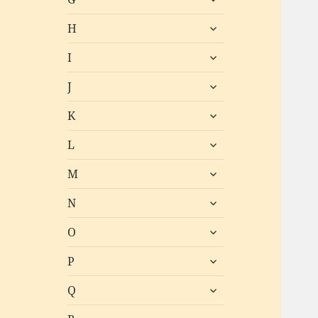
öffnen
untermenü
H
öffnen
untermenü
I
öffnen
untermenü
J
öffnen
untermenü
K
öffnen
untermenü
L
öffnen
untermenü
M
öffnen
untermenü
N
öffnen
untermenü
O
öffnen
untermenü
P
öffnen
untermenü
Q
öffnen
untermenü