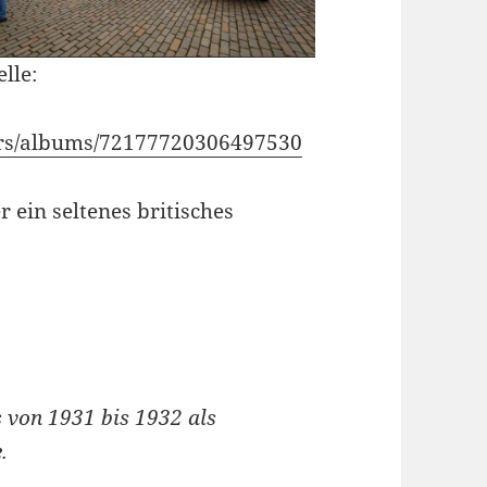
lle:
cars/albums/72177720306497530
 ein seltenes britisches
s von 1931 bis 1932 als
.