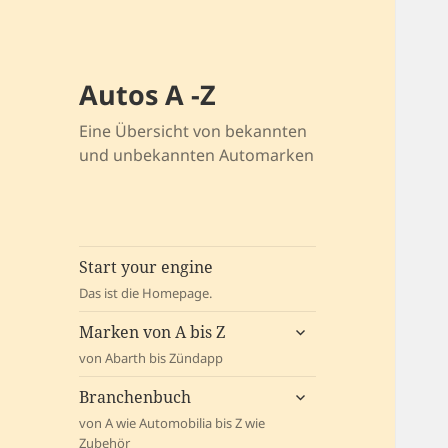
Autos A -Z
Eine Übersicht von bekannten
und unbekannten Automarken
Start your engine
Das ist die Homepage.
untermenü
Marken von A bis Z
öffnen
von Abarth bis Zündapp
untermenü
Branchenbuch
öffnen
von A wie Automobilia bis Z wie
Zubehör