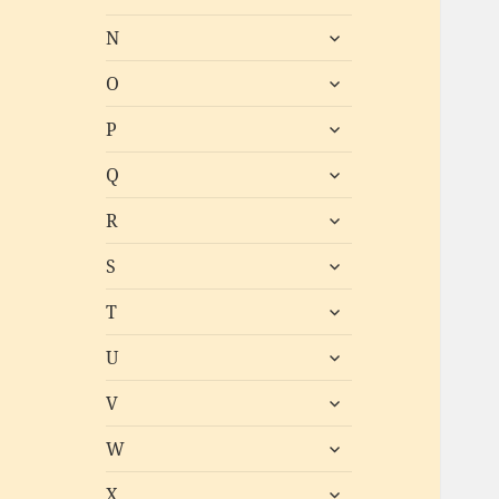
öffnen
untermenü
N
öffnen
untermenü
O
öffnen
untermenü
P
öffnen
untermenü
Q
öffnen
untermenü
R
öffnen
untermenü
S
öffnen
untermenü
T
öffnen
untermenü
U
öffnen
untermenü
V
öffnen
untermenü
W
öffnen
untermenü
X