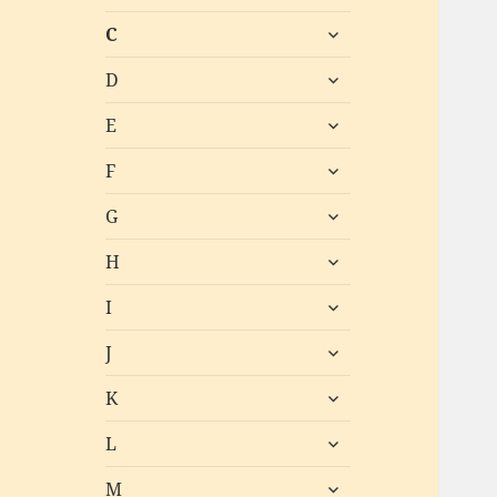
öffnen
untermenü
C
öffnen
untermenü
D
öffnen
untermenü
E
öffnen
untermenü
F
öffnen
untermenü
G
öffnen
untermenü
H
öffnen
untermenü
I
öffnen
untermenü
J
öffnen
untermenü
K
öffnen
untermenü
L
öffnen
untermenü
M