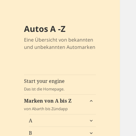
Autos A -Z
Eine Übersicht von bekannten
und unbekannten Automarken
Start your engine
Das ist die Homepage.
untermenü
Marken von A bis Z
öffnen
von Abarth bis Zündapp
untermenü
A
öffnen
untermenü
B