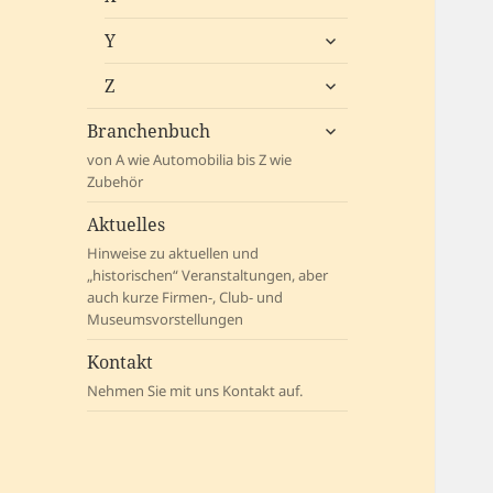
öffnen
untermenü
Y
öffnen
untermenü
Z
öffnen
untermenü
Branchenbuch
öffnen
von A wie Automobilia bis Z wie
Zubehör
Aktuelles
Hinweise zu aktuellen und
„historischen“ Veranstaltungen, aber
auch kurze Firmen-, Club- und
Museumsvorstellungen
Kontakt
Nehmen Sie mit uns Kontakt auf.