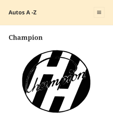
Autos A -Z
MENÜ
UND
WIDGETS
Champion