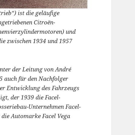
ieb“) ist die geläufige
ngetriebenen Citroën-
ihenvierzylindermotoren) und
die zwischen 1934 und 1957
nter der Leitung von André
55 auch für den Nachfolger
der Entwicklung des Fahrzeugs
gt, der 1939 die Facel-
osseriebau-Unternehmen Facel-
g die Automarke Facel Vega