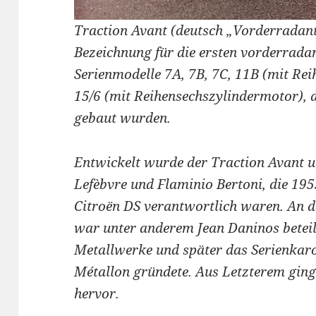
Traction Avant (deutsch „Vorderradantr
Bezeichnung für die ersten vorderrada
Serienmodelle 7A, 7B, 7C, 11B (mit Re
15/6 (mit Reihensechszylindermotor), 
gebaut wurden.
Entwickelt wurde der Traction Avant u
Lefèbvre und Flaminio Bertoni, die 19
Citroën DS verantwortlich waren. An 
war unter anderem Jean Daninos beteili
Metallwerke und später das Serienkar
Métallon gründete. Aus Letzterem gin
hervor.