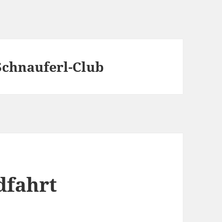
Schnauferl-Club
dfahrt