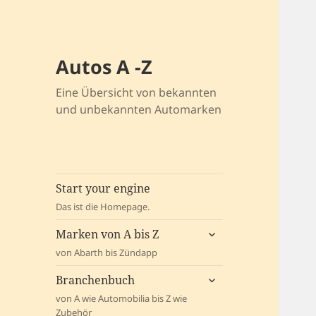
Autos A -Z
Eine Übersicht von bekannten
und unbekannten Automarken
Start your engine
Das ist die Homepage.
untermenü
Marken von A bis Z
öffnen
von Abarth bis Zündapp
untermenü
Branchenbuch
öffnen
von A wie Automobilia bis Z wie
Zubehör