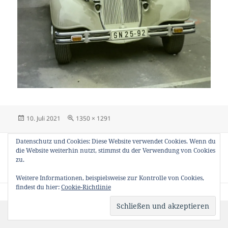
Veröffentlicht
Originalgröße
10. Juli 2021
1350 × 1291
am
Beitragsnavigation
Datenschutz und Cookies: Diese Website verwendet Cookies. Wenn du
VERÖFFENTLICHT IN
die Website weiterhin nutzt, stimmst du der Verwendung von Cookies
Oldtimer bei LUEG in Bochum am 4. Mai
zu.
1985
Weitere Informationen, beispielsweise zur Kontrolle von Cookies,
findest du hier:
Cookie-Richtlinie