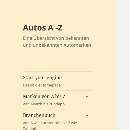
Autos A -Z
Eine Übersicht von bekannten
und unbekannten Automarken
Start your engine
Das ist die Homepage.
untermenü
Marken von A bis Z
öffnen
von Abarth bis Zündapp
untermenü
Branchenbuch
öffnen
von A wie Automobilia bis Z wie
Zubehör