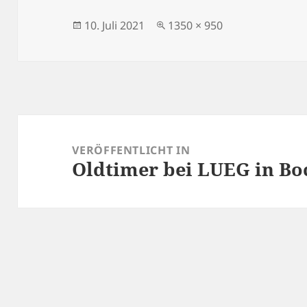
Veröffentlicht
Originalgröße
10. Juli 2021
1350 × 950
am
Beitragsnavigation
VERÖFFENTLICHT IN
Oldtimer bei LUEG in Bo