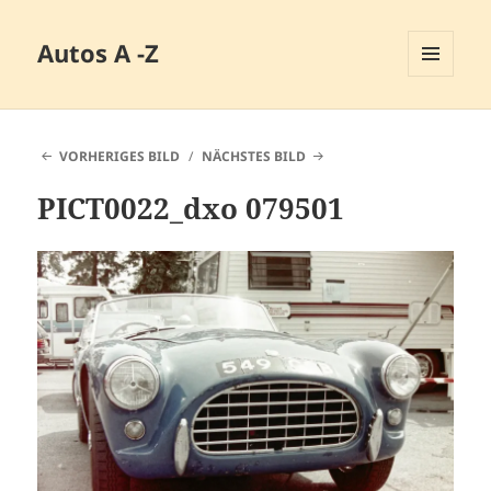
Autos A -Z
MENÜ
UND
WIDGETS
VORHERIGES BILD
NÄCHSTES BILD
PICT0022_dxo 079501