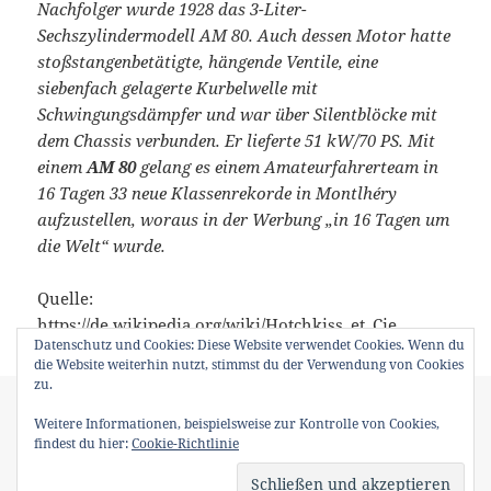
Nachfolger wurde 1928 das 3-Liter-
Sechszylindermodell AM 80. Auch dessen Motor hatte
stoßstangenbetätigte, hängende Ventile, eine
siebenfach gelagerte Kurbelwelle mit
Schwingungsdämpfer und war über Silentblöcke mit
dem Chassis verbunden. Er lieferte 51 kW/70 PS. Mit
einem
AM 80
gelang es einem Amateurfahrerteam in
16 Tagen 33 neue Klassenrekorde in Montlhéry
aufzustellen, woraus in der Werbung „in 16 Tagen um
die Welt“ wurde.
Quelle:
https://de.wikipedia.org/wiki/Hotchkiss_et_Cie
Datenschutz und Cookies: Diese Website verwendet Cookies. Wenn du
die Website weiterhin nutzt, stimmst du der Verwendung von Cookies
zu.
Veröffentlicht
Kategorien
Schlagwörter
2. April 2009
Techno Classica
2009
,
BMW R 10
,
am
Weitere Informationen, beispielsweise zur Kontrolle von Cookies,
Borgward Hansa 1800
,
Brush Einzylinder 1910
,
Ford Taunus 12m
,
findest du hier:
Cookie-Richtlinie
Glas 1700
,
Hotchkiss AM 80
,
Nash Healey Roadster
,
Renault
Torpedo 1929