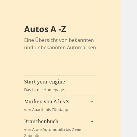
Autos A -Z
Eine Übersicht von bekannten
und unbekannten Automarken
Start your engine
Das ist die Homepage.
untermenü
Marken von A bis Z
öffnen
von Abarth bis Zündapp
untermenü
Branchenbuch
öffnen
von A wie Automobilia bis Z wie
Zubehör