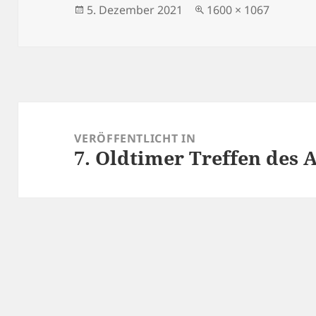
Veröffentlicht
Originalgröße
5. Dezember 2021
1600 × 1067
am
Beitragsnavigation
VERÖFFENTLICHT IN
7. Oldtimer Treffen des