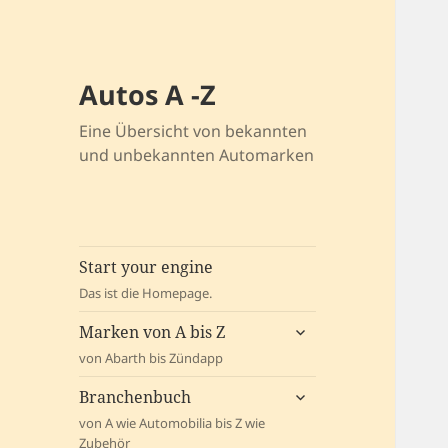
Autos A -Z
Eine Übersicht von bekannten
und unbekannten Automarken
Start your engine
Das ist die Homepage.
untermenü
Marken von A bis Z
öffnen
von Abarth bis Zündapp
untermenü
Branchenbuch
öffnen
von A wie Automobilia bis Z wie
Zubehör