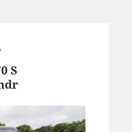
0 S
hdr