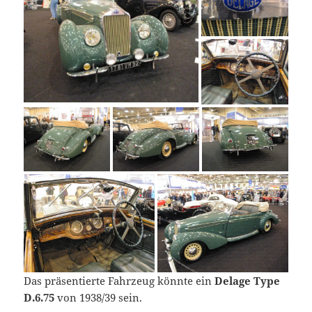
Das präsentierte Fahrzeug könnte ein
Delage Type
D.6.75
von 1938/39 sein.