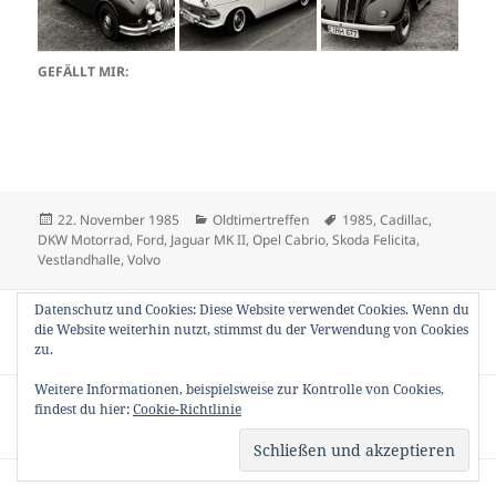
GEFÄLLT MIR:
Veröffentlicht
Kategorien
Schlagwörter
22. November 1985
Oldtimertreffen
1985
,
Cadillac
,
am
DKW Motorrad
,
Ford
,
Jaguar MK II
,
Opel Cabrio
,
Skoda Felicita
,
Vestlandhalle
,
Volvo
Beitragsnavigation
Datenschutz und Cookies: Diese Website verwendet Cookies. Wenn du
VORHERIGER
die Website weiterhin nutzt, stimmst du der Verwendung von Cookies
1. HCCR 1985
Vorheriger
zu.
Beitrag:
Weitere Informationen, beispielsweise zur Kontrolle von Cookies,
NÄCHSTER
findest du hier:
Cookie-Richtlinie
Motor Show Essen 1985
Nächster
Beitrag: