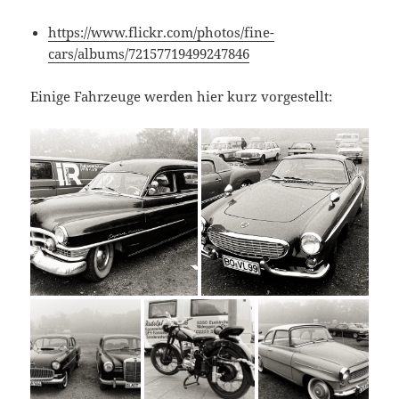
https://www.flickr.com/photos/fine-
cars/albums/72157719499247846
Einige Fahrzeuge werden hier kurz vorgestellt: