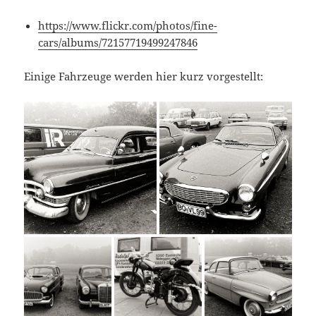
https://www.flickr.com/photos/fine-
cars/albums/72157719499247846
Einige Fahrzeuge werden hier kurz vorgestellt: