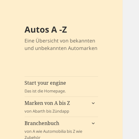
Autos A -Z
Eine Übersicht von bekannten
und unbekannten Automarken
Start your engine
Das ist die Homepage.
untermenü
Marken von A bis Z
öffnen
von Abarth bis Zündapp
untermenü
Branchenbuch
öffnen
von A wie Automobilia bis Z wie
Zubehör