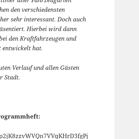
timer aller Fahrzeugarten
chen den verschiedensten
her sehr interessant. Doch auch
sentiert. Hierbei wird dann
h bei den Kraftfahrzeugen und
 entwickelt hat.
uten Verlauf und allen Gästen
r Stadt.
Programmheft:
vpHup2jK8zzvWVQn7VVqKHrD3fgPj