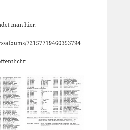
ndet man hier:
cars/albums/72157719460353794
fentlicht: