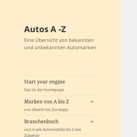
Autos A -Z
Eine Übersicht von bekannten
und unbekannten Automarken
Start your engine
Das ist die Homepage.
untermenü
Marken von A bis Z
öffnen
von Abarth bis Zündapp
untermenü
Branchenbuch
öffnen
von A wie Automobilia bis Z wie
Zubehör