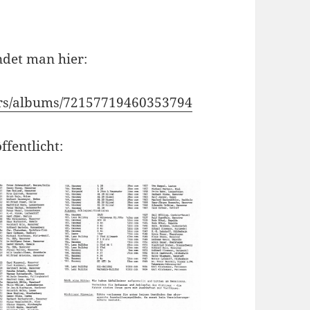
ndet man hier:
cars/albums/72157719460353794
fentlicht: