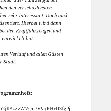
timer aller Fahrzeugarten
chen den verschiedensten
her sehr interessant. Doch auch
sentiert. Hierbei wird dann
h bei den Kraftfahrzeugen und
 entwickelt hat.
uten Verlauf und allen Gästen
r Stadt.
Programmheft:
vpHup2jK8zzvWVQn7VVqKHrD3fgPj