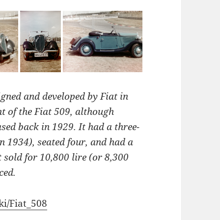
gned and developed by Fiat in
nt of the Fiat 509, although
sed back in 1929. It had a three-
n 1934), seated four, and had a
 sold for 10,800 lire (or 8,300
ced.
ki/Fiat_508