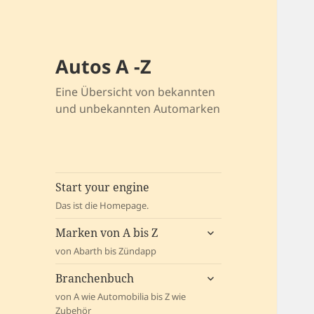
Autos A -Z
Eine Übersicht von bekannten
und unbekannten Automarken
Start your engine
Das ist die Homepage.
untermenü
Marken von A bis Z
öffnen
von Abarth bis Zündapp
untermenü
Branchenbuch
öffnen
von A wie Automobilia bis Z wie
Zubehör