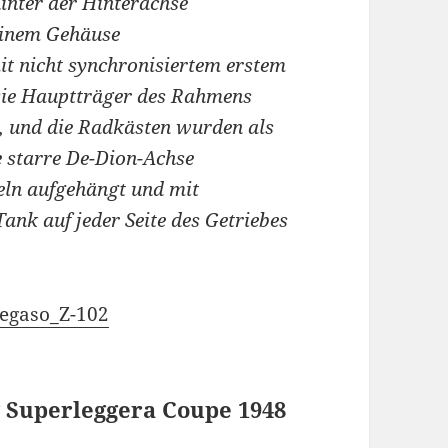
inter der Hinterachse
 einem Gehäuse
t nicht synchronisiertem erstem
 Die Hauptträger des Rahmens
, und die Radkästen wurden als
e starre De-Dion-Achse
eln aufgehängt und mit
ank auf jeder Seite des Getriebes
Pegaso_Z-102
g Superleggera Coupe 1948