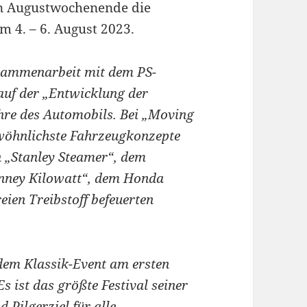
en Augustwochenende die
m 4. – 6. August 2023.
sammenarbeit mit dem PS-
auf der „Entwicklung der
ahre des Automobils. Bei „Moving
wöhnlichste Fahrzeugkonzepte
 „Stanley Steamer“, dem
nney Kilowatt“, dem Honda
eien Treibstoff befeuerten
i dem Klassik-Event am ersten
s ist das größte Festival seiner
 Pilgerziel für alle