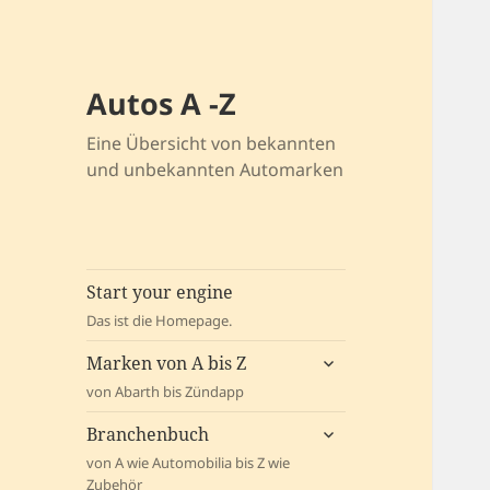
Autos A -Z
Eine Übersicht von bekannten
und unbekannten Automarken
Start your engine
Das ist die Homepage.
untermenü
Marken von A bis Z
öffnen
von Abarth bis Zündapp
untermenü
Branchenbuch
öffnen
von A wie Automobilia bis Z wie
Zubehör