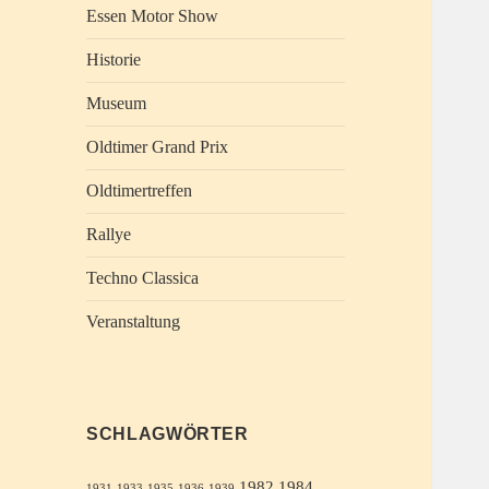
Essen Motor Show
Historie
Museum
Oldtimer Grand Prix
Oldtimertreffen
Rallye
Techno Classica
Veranstaltung
SCHLAGWÖRTER
1982
1984
1931
1933
1935
1936
1939