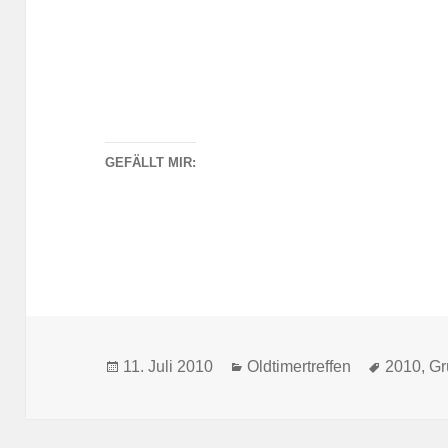
GEFÄLLT MIR:
Veröffentlicht
Kategorien
Schlagwö
11. Juli 2010
Oldtimertreffen
2010
,
Gr
am