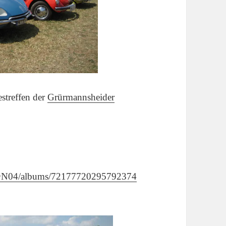
streffen der
Grürmannsheider
08@N04/albums/72177720295792374