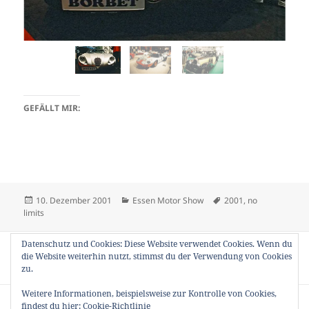
GEFÄLLT MIR:
Veröffentlicht
Kategorien
Schlagwörter
10. Dezember 2001
Essen Motor Show
2001
,
no
am
limits
Beitragsnavigation
Datenschutz und Cookies: Diese Website verwendet Cookies. Wenn du
VORHERIGER
die Website weiterhin nutzt, stimmst du der Verwendung von Cookies
Oldtimer Grand Prix 2001
Vorheriger
zu.
Beitrag:
Weitere Informationen, beispielsweise zur Kontrolle von Cookies,
NÄCHSTER
findest du hier:
Cookie-Richtlinie