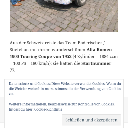
Aus der Schweiz reiste das Team Badertscher /
Stiefel an mit ihrem wunderschönen
Alfa Romeo
1900 Touring Coupe von 1952
(4 Zylinder – 1884 ccm
– 100 PS – 180 km/h); sie hatten die
Startnummer
77
.
Datenschutz und Cookies: Diese Website verwendet Cookies. Wenn du
die Website weiterhin nutzt, stimmst du der Verwendung von Cookies
zu.
Veröffentlicht
Kategorien
Schlagwörter
Weitere Informationen, beispielsweise zur Kontrolle von Cookies,
20. Juli 2002
2000 km durch Deutschland
,
Rallye
1900
am
findest du hier:
Cookie-Richtlinie
Touring Coupe
,
2002
,
Alfa Romeo
,
Alvis 12/70
,
Kühn Sport Roadster
,
Opel Super 6
,
Plymouth P 10 de Luxe
,
Schloss Nordkirchen