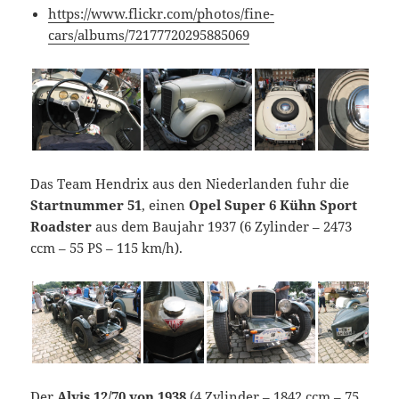
https://www.flickr.com/photos/fine-
cars/albums/72177720295885069
Das Team Hendrix aus den Niederlanden fuhr die
Startnummer 51
, einen
Opel Super 6 Kühn Sport
Roadster
aus dem Baujahr 1937 (6 Zylinder – 2473
ccm – 55 PS – 115 km/h).
Der
Alvis 12/70 von 1938
(4 Zylinder – 1842 ccm – 75