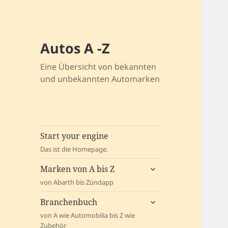
Autos A -Z
Eine Übersicht von bekannten
und unbekannten Automarken
Start your engine
Das ist die Homepage.
untermenü
Marken von A bis Z
öffnen
von Abarth bis Zündapp
untermenü
Branchenbuch
öffnen
von A wie Automobilia bis Z wie
Zubehör