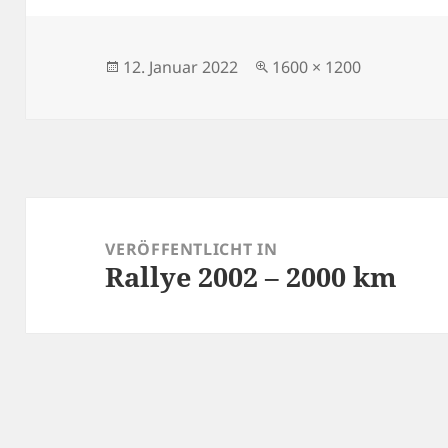
Veröffentlicht
Originalgröße
12. Januar 2022
1600 × 1200
am
Beitragsnavigation
VERÖFFENTLICHT IN
Rallye 2002 – 2000 km