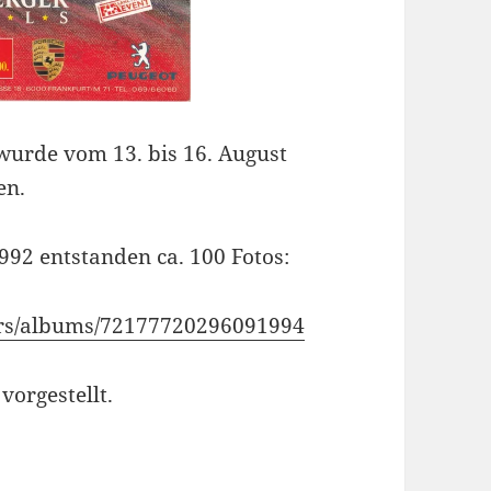
urde vom 13. bis 16. August
en.
92 entstanden ca. 100 Fotos:
cars/albums/72177720296091994
vorgestellt.