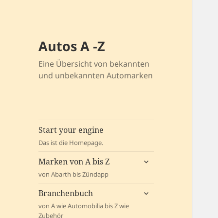
Autos A -Z
Eine Übersicht von bekannten
und unbekannten Automarken
Start your engine
Das ist die Homepage.
untermenü
Marken von A bis Z
öffnen
von Abarth bis Zündapp
untermenü
Branchenbuch
öffnen
von A wie Automobilia bis Z wie
Zubehör