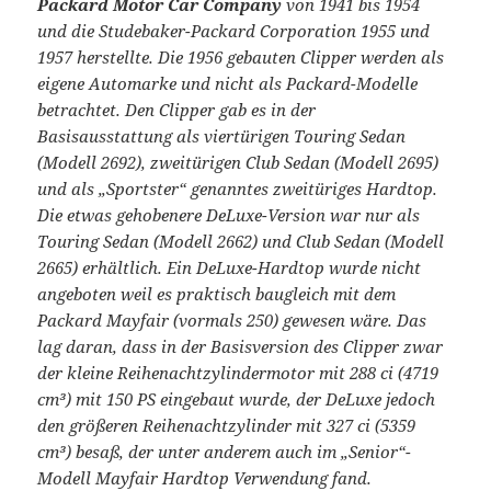
Packard Motor Car Company
von 1941 bis 1954
und die Studebaker-Packard Corporation 1955 und
1957 herstellte. Die 1956 gebauten Clipper werden als
eigene Automarke und nicht als Packard-Modelle
betrachtet. Den Clipper gab es in der
Basisausstattung als viertürigen Touring Sedan
(Modell 2692), zweitürigen Club Sedan (Modell 2695)
und als „Sportster“ genanntes zweitüriges Hardtop.
Die etwas gehobenere DeLuxe-Version war nur als
Touring Sedan (Modell 2662) und Club Sedan (Modell
2665) erhältlich. Ein DeLuxe-Hardtop wurde nicht
angeboten weil es praktisch baugleich mit dem
Packard Mayfair (vormals 250) gewesen wäre. Das
lag daran, dass in der Basisversion des Clipper zwar
der kleine Reihenachtzylindermotor mit 288 ci (4719
cm³) mit 150 PS eingebaut wurde, der DeLuxe jedoch
den größeren Reihenachtzylinder mit 327 ci (5359
cm³) besaß, der unter anderem auch im „Senior“-
Modell Mayfair Hardtop Verwendung fand.