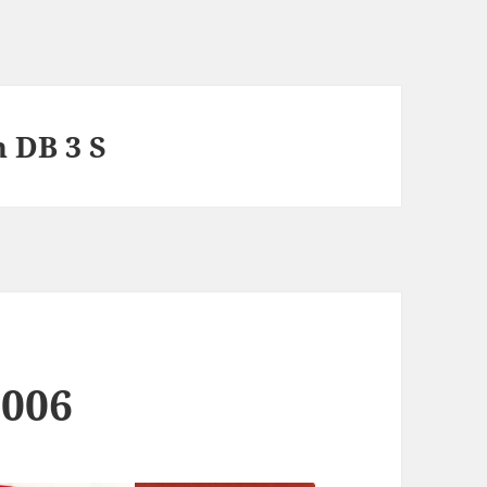
 DB 3 S
2006