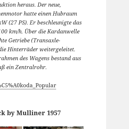
uktion heraus. Der neue,
henmotor hatte einen Hubraum
kW (27 PS). Er beschleunigte das
100 km/h. Über die Kardanwelle
hte Getriebe (Transaxle-
ie Hinterräder weitergeleitet.
ttrahmen des Wagens bestand aus
aß ein Zentralrohr.
i/%C5%A0koda_Popular
ck by Mulliner 1957