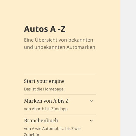
Autos A -Z
Eine Übersicht von bekannten
und unbekannten Automarken
Start your engine
Das ist die Homepage.
untermenü
Marken von A bis Z
öffnen
von Abarth bis Zündapp
untermenü
Branchenbuch
öffnen
von A wie Automobilia bis Z wie
Zubehör