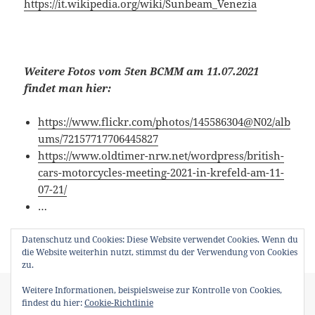
https://it.wikipedia.org/wiki/Sunbeam_Venezia
Weitere Fotos vom 5ten BCMM am 11.07.2021
findet man hier:
https://www.flickr.com/photos/145586304@N02/alb
ums/72157717706445827
https://www.oldtimer-nrw.net/wordpress/british-
cars-motorcycles-meeting-2021-in-krefeld-am-11-
07-21/
…
Datenschutz und Cookies: Diese Website verwendet Cookies. Wenn du
die Website weiterhin nutzt, stimmst du der Verwendung von Cookies
zu.
Veröffentlicht
Kategorien
Schlagwörter
Weitere Informationen, beispielsweise zur Kontrolle von Cookies,
15. Juli 2021
BCMM
2021
,
Coupe
,
Eclat
,
Falcon
,
JBA
am
findest du hier:
Cookie-Richtlinie
Motors
,
JC Midge
,
Lotus
,
Lotus Excel
,
MG TC Compressor
,
Sunbeam