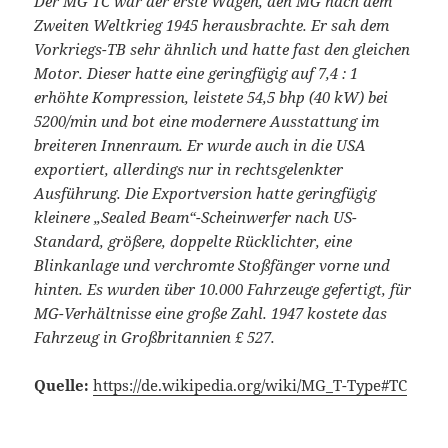
Der MG TC war der erste Wagen, den MG nach dem
Zweiten Weltkrieg 1945 herausbrachte. Er sah dem
Vorkriegs-TB sehr ähnlich und hatte fast den gleichen
Motor. Dieser hatte eine geringfügig auf 7,4 : 1
erhöhte Kompression, leistete 54,5 bhp (40 kW) bei
5200/min und bot eine modernere Ausstattung im
breiteren Innenraum. Er wurde auch in die USA
exportiert, allerdings nur in rechtsgelenkter
Ausführung. Die Exportversion hatte geringfügig
kleinere „Sealed Beam“-Scheinwerfer nach US-
Standard, größere, doppelte Rücklichter, eine
Blinkanlage und verchromte Stoßfänger vorne und
hinten. Es wurden über 10.000 Fahrzeuge gefertigt, für
MG-Verhältnisse eine große Zahl. 1947 kostete das
Fahrzeug in Großbritannien £ 527.
Quelle:
https://de.wikipedia.org/wiki/MG_T-Type#TC