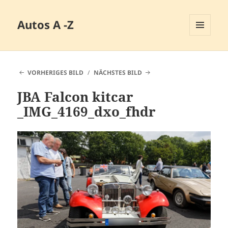
Autos A -Z
MENÜ
UND
WIDGETS
VORHERIGES BILD
NÄCHSTES BILD
JBA Falcon kitcar
_IMG_4169_dxo_fhdr