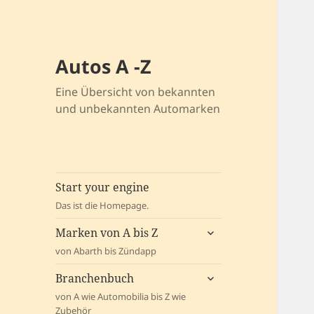
Autos A -Z
Eine Übersicht von bekannten
und unbekannten Automarken
Start your engine
Das ist die Homepage.
untermenü
Marken von A bis Z
öffnen
von Abarth bis Zündapp
untermenü
Branchenbuch
öffnen
von A wie Automobilia bis Z wie
Zubehör