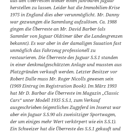
aus den Überresten wieder einen fahrbaren Jaguar
herstellen zu lassen. Leider hat die Immobilien-Krise
1975 in England dies aber verunmöglicht. Mr. Danny
war gezwungen die Sammlung aufzulösen. Ca. 1988
gingen die Überreste an Mr. David Barber (als
Sammler von Jaguar Oldtimer über die Landesgrenzen
bekannt). Es war aber in der damaligen Suuation fast
unmöglich das Fahrzeug professionell zu
restaurieren. Die Überreste des Jaguar S.S.1 standen
in einer denkmalgeschützten Anlage und mussten aus
Platzgründen verkauft werden. Letzter Besitzer vor
Robert Dalle muss Mr. Roger Nicolls gewesen sein
(1969 Eintrag im Registration Book). Im März 1993
hat Mr D. Barbar die Überreste im Magazin „Classic
Cars“ unter Modell 1935 S.S.1, zum Verkauf
ausgeschrieben (eigentliches Zugpferd im Inserat war
aber ein Jaguar S.S.90 als zweisitziger Sportwagen,
der um einiges mehr Wert verkörpert wie ein S.S.1).
Ein Schweizer hat die Überreste des S.S.1 gekauft und